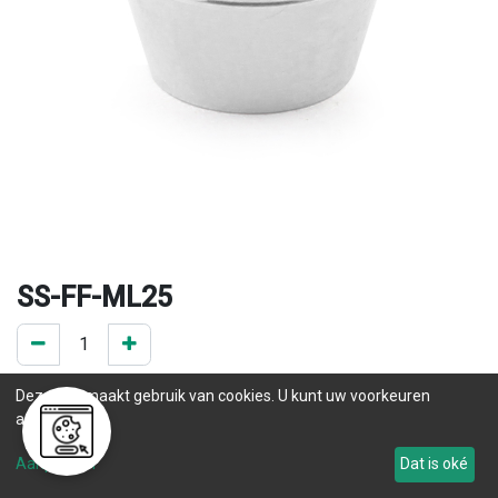
SS-FF-ML25
0 ST op voorraad
Deze site maakt gebruik van cookies. U kunt uw voorkeuren
.
aanpassen.
Levertijd
Aanpassen
Dat is oké