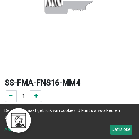
SS-FMA-FNS16-MM4
0 ST op voorraad
Deze site maakt gebruik van cookies. U kunt uw voorkeuren
.
aanpassen.
Levertijd
Aanpassen
Dat is oké