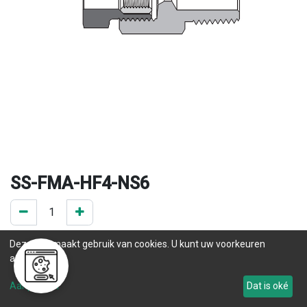
SS-FMA-HF4-NS6
0 ST op voorraad
Deze site maakt gebruik van cookies. U kunt uw voorkeuren
.
aanpassen.
Levertijd
Aanpassen
Dat is oké