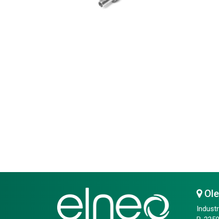
Ol
Industr