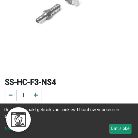
SS-HC-F3-NS4
0 ST op voorraad
Deze site maakt gebruik van cookies. U kunt uw voorkeuren
.
aanpassen.
Levertijd
Aanpassen
Dat is oké