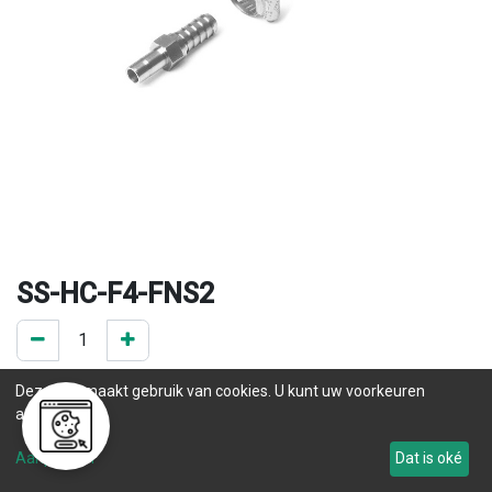
SS-HC-F4-FNS2
0 ST op voorraad
Deze site maakt gebruik van cookies. U kunt uw voorkeuren
.
aanpassen.
Levertijd
Aanpassen
Dat is oké