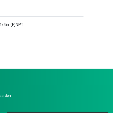
1/4in. (F)NPT
aarden