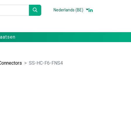
Nederlands (BE)
n
Partners
Referenties
Contact
laatsen
Connectors
SS-HC-F6-FNS4