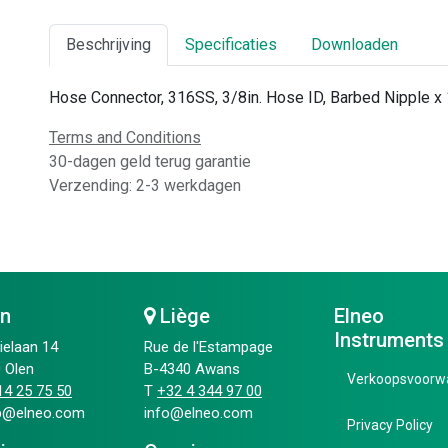
Beschrijving
Specificaties
Downloaden
Hose Connector, 316SS, 3/8in. Hose ID, Barbed Nipple x 
Terms and Conditions
30-dagen geld terug garantie
Verzending: 2-3 werkdagen
en
Liège
Elneo
Instruments
ielaan 14
Rue de l'Estampage
 Olen
B-4340 Awans
Verkoopsvoorw
4 25 75 50​
T
+32 4 344 97 00​
ip@elneo.com
info@elneo.com
Privacy Policy