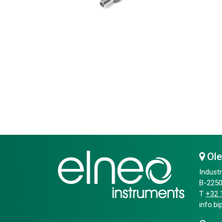
Ol
Industr
B-2250
T
+32 1
info.b