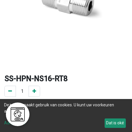
SS-HPN-NS16-RT8
0 ST op voorraad
Deze site maakt gebruik van cookies. U kunt uw voorkeuren
.
aanpassen.
Levertijd
Aanpassen
Dat is oké