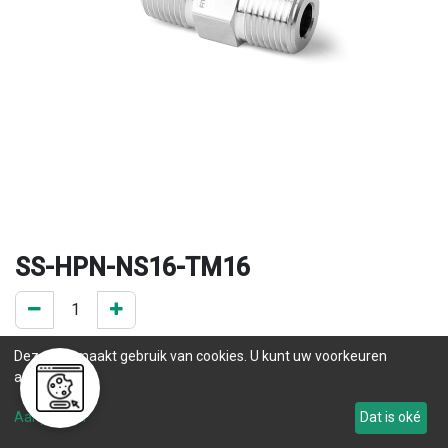
SS-HPN-NS16-TM16
0 ST op voorraad
Deze site maakt gebruik van cookies. U kunt uw voorkeuren
.
aanpassen.
Levertijd
Aanpassen
Dat is oké