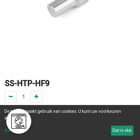
SS-HTP-HF9
0 ST op voorraad
Deze site maakt gebruik van cookies. U kunt uw voorkeuren
.
aanpassen.
Levertijd
Aanpassen
Dat is oké