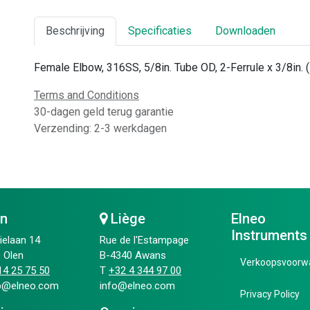
Beschrijving
Specificaties
Downloaden
Female Elbow, 316SS, 5/8in. Tube OD, 2-Ferrule x 3/8in. 
Terms and Conditions
30-dagen geld terug garantie
Verzending: 2-3 werkdagen
en
Liège
Elneo
Instruments
ielaan 14
Rue de l'Estampage
 Olen
B-4340 Awans
Verkoopsvoorw
4 25 75 50​
T
+32 4 344 97 00​
ip@elneo.com
info@elneo.com
Privacy Policy