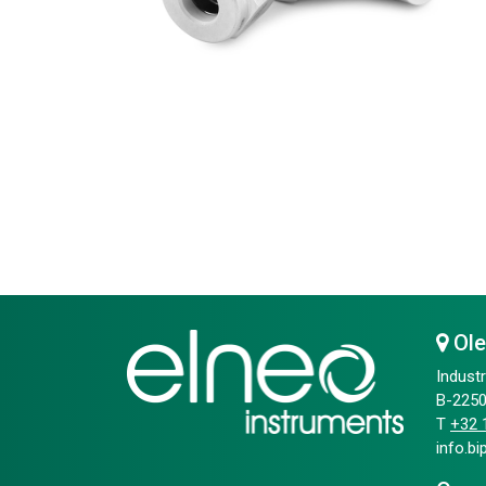
Ol
Industr
B-2250
T
+32 1
info.b