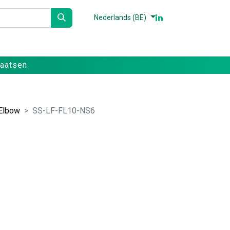
Nederlands (BE)
n
Partners
Referenties
Contact
laatsen
Elbow
SS-LF-FL10-NS6