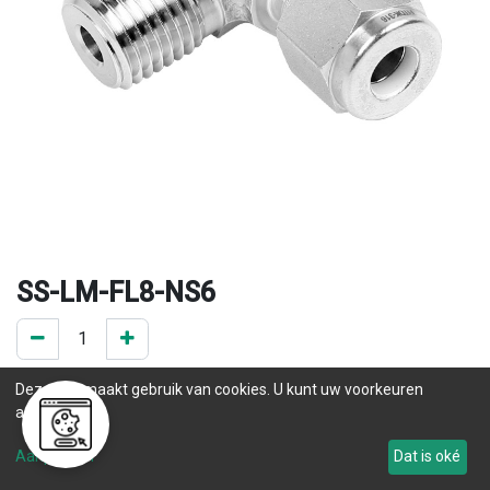
SS-LM-FL8-NS6
0 ST op voorraad
Deze site maakt gebruik van cookies. U kunt uw voorkeuren
.
aanpassen.
Levertijd
Aanpassen
Dat is oké