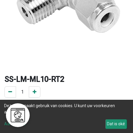
SS-LM-ML10-RT2
0 ST op voorraad
Deze site maakt gebruik van cookies. U kunt uw voorkeuren
.
aanpassen.
Levertijd
Aanpassen
Dat is oké