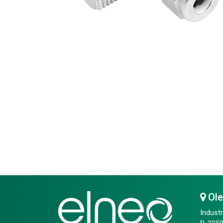
Ol
Industr