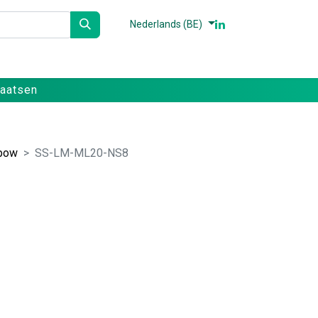
Nederlands (BE)
n
Partners
Referenties
Contact
laatsen
lbow
SS-LM-ML20-NS8