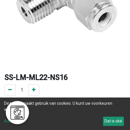
SS-LM-ML22-NS16
0 ST op voorraad
Deze site maakt gebruik van cookies. U kunt uw voorkeuren
.
aanpassen.
Levertijd
Aanpassen
Dat is oké