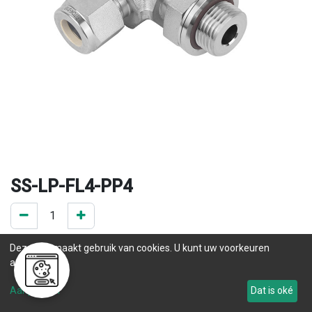
SS-LP-FL4-PP4
0 ST op voorraad
Deze site maakt gebruik van cookies. U kunt uw voorkeuren
.
aanpassen.
Levertijd
Aanpassen
Dat is oké