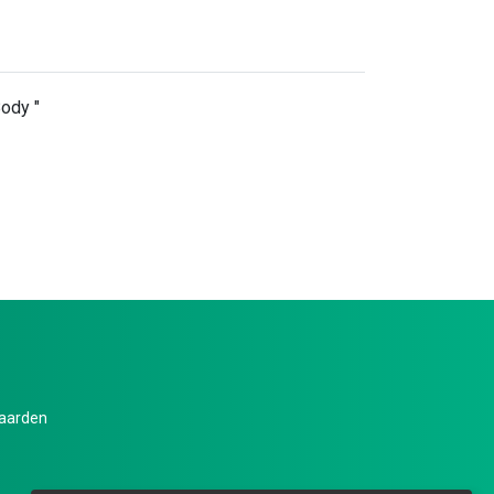
Body "
aarden