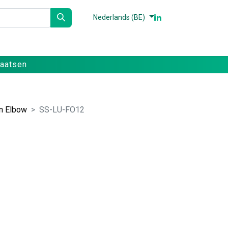
Nederlands (BE)
n
Partners
Referenties
Contact
laatsen
n Elbow
SS-LU-FO12