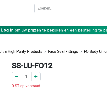
Bedrijf
Producte
Log in
om uw prijzen te bekijken en een bestelling te p
Ultra High Purity Products
Face Seal Fittings
FO Body Unio
SS-LU-FO12
0 ST op voorraad
.
.