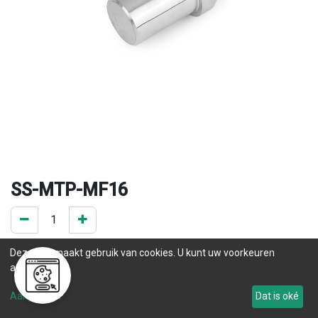
SS-MTP-MF16
0 ST op voorraad
Deze site maakt gebruik van cookies. U kunt uw voorkeuren
.
aanpassen.
Levertijd
Aanpassen
Dat is oké