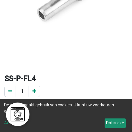
SS-P-FL4
0 ST op voorraad
Deze site maakt gebruik van cookies. U kunt uw voorkeuren
.
aanpassen.
Levertijd
Aanpassen
Dat is oké