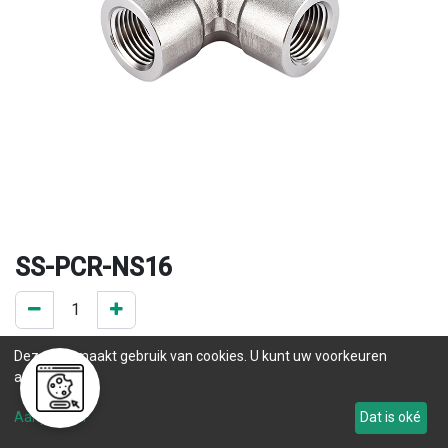
SS-PCR-NS16
0 ST op voorraad
Deze site maakt gebruik van cookies. U kunt uw voorkeuren
.
aanpassen.
Levertijd
Aanpassen
Dat is oké