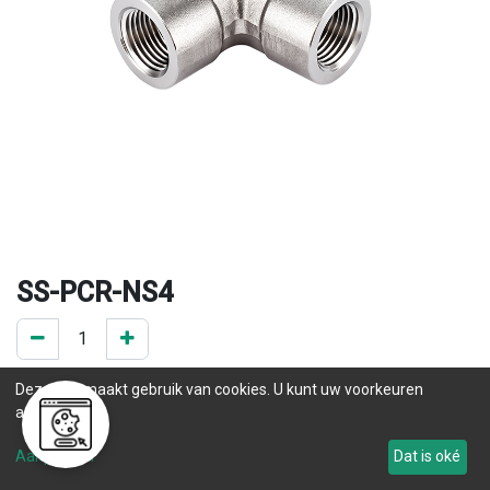
SS-PCR-NS4
0 ST op voorraad
Deze site maakt gebruik van cookies. U kunt uw voorkeuren
.
aanpassen.
Levertijd
Aanpassen
Dat is oké