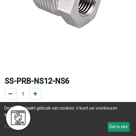
SS-PRB-NS12-NS6
0 ST op voorraad
Deze site maakt gebruik van cookies. U kunt uw voorkeuren
.
aanpassen.
Levertijd
Aanpassen
Dat is oké