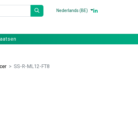
Nederlands (BE)
n
Partners
Referenties
Contact
laatsen
cer
SS-R-ML12-FT8