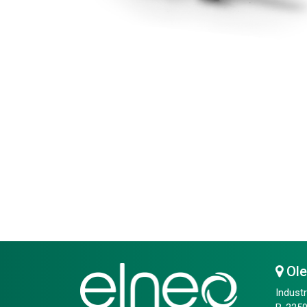
Ol
Industr