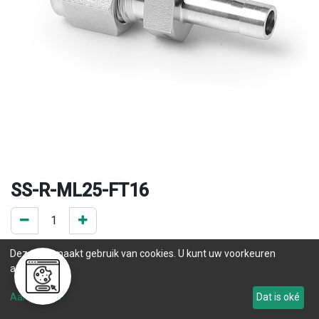
SS-R-ML25-FT16
0 ST op voorraad
Deze site maakt gebruik van cookies. U kunt uw voorkeuren
.
aanpassen.
Levertijd
Aanpassen
Dat is oké