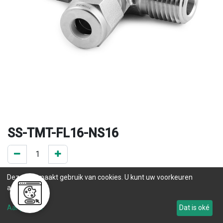
SS-TMT-FL16-NS16
0 ST op voorraad
Deze site maakt gebruik van cookies. U kunt uw voorkeuren
.
aanpassen.
Levertijd
Aanpassen
Dat is oké