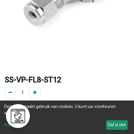
SS-VP-FL8-ST12
0 ST op voorraad
Deze site maakt gebruik van cookies. U kunt uw voorkeuren
.
aanpassen.
Levertijd
Aanpassen
Dat is oké