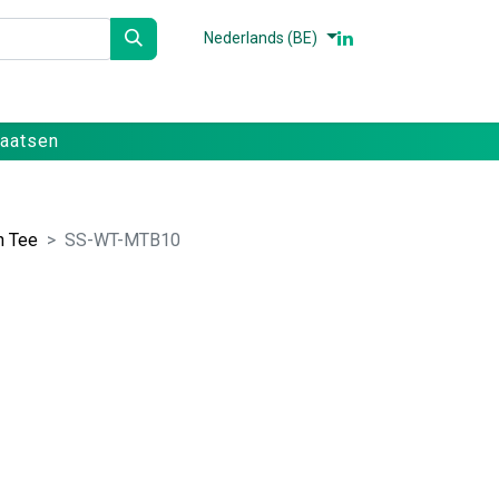
Nederlands (BE)
n
Partners
Referenties
Contact
laatsen
n Tee
SS-WT-MTB10