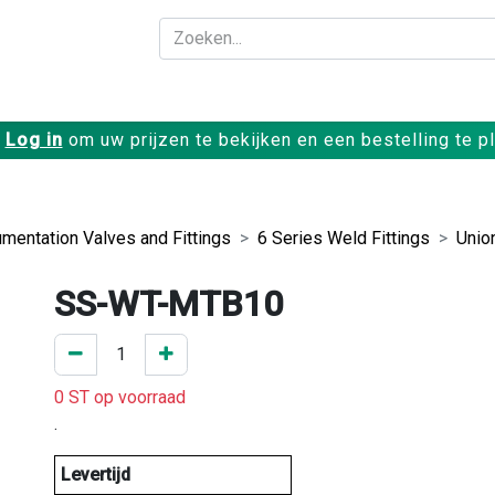
Bedrijf
Producte
Log in
om uw prijzen te bekijken en een bestelling te p
umentation Valves and Fittings
6 Series Weld Fittings
Unio
SS-WT-MTB10
0 ST op voorraad
.
Levertijd