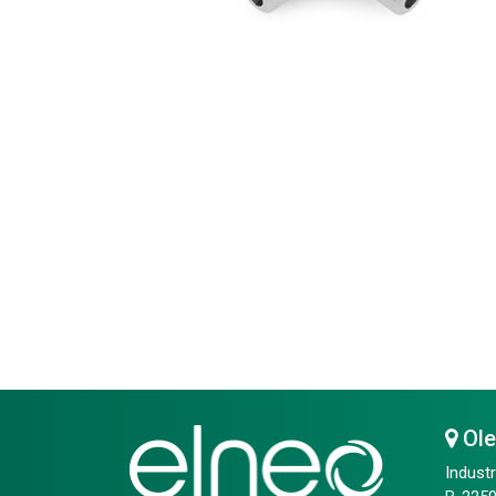
Ol
Industr