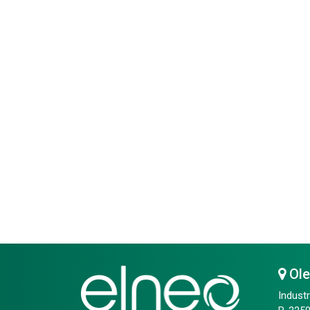
Ol
Industr