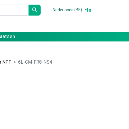
Nederlands (BE)
n
Partners
Referenties
Contact
laatsen
e NPT
6L-CM-FR8-NS4