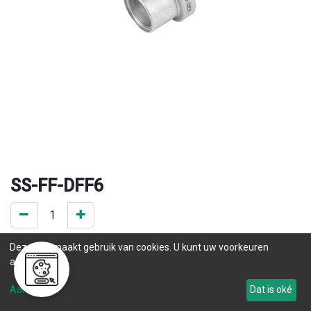
SS-FF-DFF6
0 ST op voorraad
Deze site maakt gebruik van cookies. U kunt uw voorkeuren
.
aanpassen.
Levertijd
Aanpassen
Dat is oké