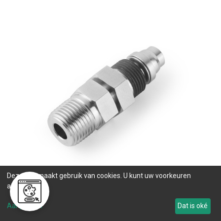
Deze site maakt gebruik van cookies. U kunt uw voorkeuren
aanpassen.
Adapter
Aanpassen
Dat is oké
(
7
producten)