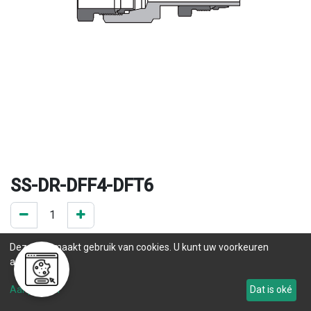
SS-DR-DFF4-DFT6
0 ST op voorraad
Deze site maakt gebruik van cookies. U kunt uw voorkeuren
.
aanpassen.
Levertijd
Aanpassen
Dat is oké